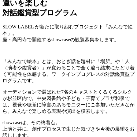
違いを楽しむ
対話鑑賞型プログラム
SLOW LABEL が新たに取り組むプロジェクト「みんなで絵
本」。
座・高円寺で開催するshowcaseの観覧募集をします。
「みんなで絵本」とは、おとぎ話を題材に「場所」や「人
（演者や鑑賞者）」が変わることで全く違う結末にたどり着
く可能性を体感する、ワークインプログレスの対話鑑賞型プ
ログラムです。
オーディションで選ばれた7名のキャストとくるくるシルク
が杉並区内で。中央図書館や子ども・子育てプラザ和泉で
は、視覚や聴覚に障害のあるモニターにご参加いただきなが
ら、みんなで楽しめる表現や演出を模索します。
showcaseは、その終着点。
上演と共に、創作プロセスで生じた気づきや今後の展望をお
話しします。