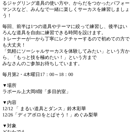
るジャグリング道具の使い方や、からだをつかったパフォー
マンスなど、みんなで一緒に楽しくサーカスを練習しましょ
う！
毎回、前半は1つの道具やテーマに絞って練習し、後半はい
ろんな道具を自由に練習できる時間を設けます。
トレーナーが一から丁寧にレクチャーするので初めての方で
も大丈夫！
「気軽にソーシャルサーカスを体験してみたい」という方か
ら、「もっと技を極めたい！」という方まで
みなさんのご参加お待ちしています。
毎月第2・4木曜日17：00～18：00
▼場所
ラポール上大岡8階「多目的室」
▼内容
12/12 「 まるい道具とダンス」鈴木彩華
12/26「ディアボロをとばそう！」めぐみ梨華
▼対象
どなたでも