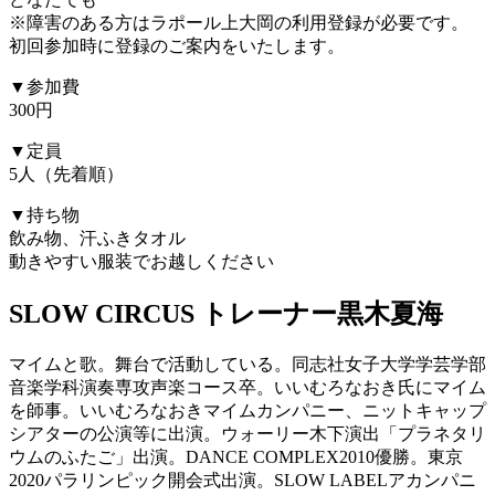
※障害のある方はラポール上大岡の利用登録が必要です。
初回参加時に登録のご案内をいたします。
▼参加費
300円
▼定員
5人（先着順）
▼持ち物
飲み物、汗ふきタオル
動きやすい服装でお越しください
SLOW CIRCUS トレーナー
黒木夏海
マイムと歌。舞台で活動している。同志社女子大学学芸学部
音楽学科演奏専攻声楽コース卒。いいむろなおき氏にマイム
を師事。いいむろなおきマイムカンパニー、ニットキャップ
シアターの公演等に出演。ウォーリー木下演出「プラネタリ
ウムのふたご」出演。DANCE COMPLEX2010優勝。東京
2020パラリンピック開会式出演。SLOW LABELアカンパニ