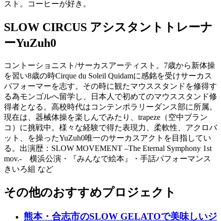
スト。コーヒーが好き。
SLOW CIRCUS アシスタントトレーナ
ー
YuZuh0
コントーショニスト/サーカスアーティスト。7歳から新体操
を習い8歳の時Cirque du Soleil Quidamに感銘を受けサーカス
パフォーマーを志す。その時に観たマウススタンドを修得す
る為モンゴルへ留学し、日本人で初めてのマウススタンド修
得者となる。高校時代はコンテンポラリーダンス部に所属。
現在は、器械体操を楽しんでみたり、trapeze（空中ブラン
コ）に挑戦中。様々な経験で得た表現力、柔軟性、アクロバ
ット、を操ったYuZuh0唯一のサーカスアクトを目指してい
る。出演歴：SLOW MOVEMENT –The Eternal Symphony 1st
mov.- 横浜公演・『みんなで絵本』・手話パフォーマンス
きいろ組 など
その他のおすすめプロジェクト
熊本・合志市のSLOW GELATOで美味しいジ