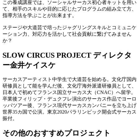
この養成講座では、ソーシャルサーカス初心者キットを用い
て、相手のスキルや目的に応じたプログラムの組み立て方、
指導方法を学ぶことが出来ます。
ステージや大道芸で培ったジャグリングスキルとコミュニケ
ーション力、対応力を活かして社会貢献に繋げてみません
か？
SLOW CIRCUS PROJECT ディレクタ
ー
金井ケイスケ
サーカスアーティスト中学生で大道芸を始める。文化庁国内
研修員として能を学んだ後、文化庁海外派遣研修員として、
日本人で初めてフランス国立サーカス大（CNAC）へ留学。
卒業後フィリップ・デュクフレ演出のサーカス作品でヨーロ
ッパツアー後、フランス現代サーカスカンパニーを立ち上げ
世界35カ国で公演。東京2020パラリンピック開会式サーカス
振付。
その他のおすすめプロジェクト