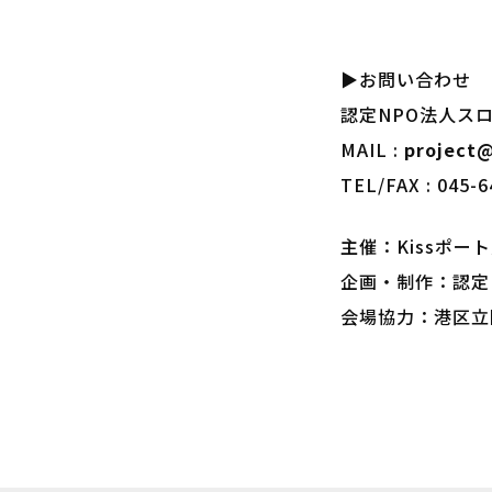
▶お問い合わせ
認定NPO法人ス
MAIL :
project@
TEL/FAX : 04
主催：Kissポー
企画・制作：認定
会場協力：港区立