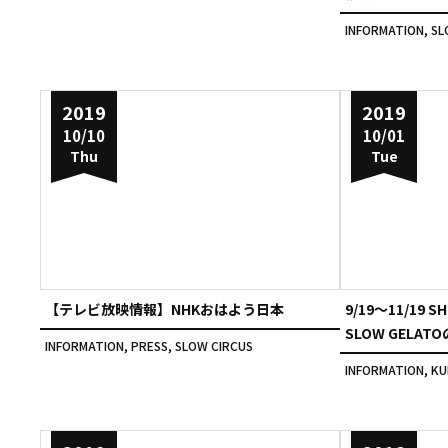
INFORMATION
,
SL
2019
2019
10/10
10/01
Thu
Tue
【テレビ放映情報】NHKおはよう日本
9/19〜11/19 S
SLOW GELA
INFORMATION
,
PRESS
,
SLOW CIRCUS
INFORMATION
,
K