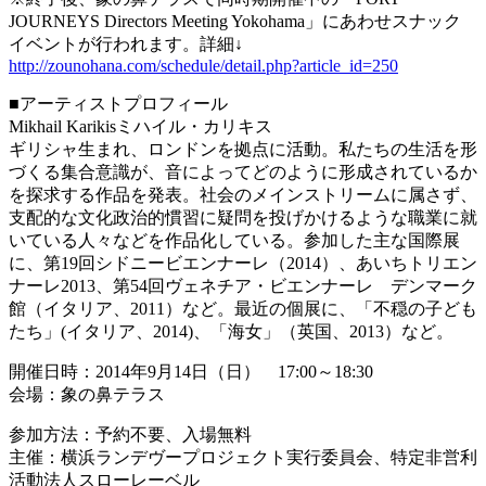
JOURNEYS Directors Meeting Yokohama」にあわせスナック
イベントが行われます。詳細↓
http://zounohana.com/schedule/detail.php?article_id=250
■アーティストプロフィール
Mikhail Karikisミハイル・カリキス
ギリシャ生まれ、ロンドンを拠点に活動。私たちの生活を形
づくる集合意識が、音によってどのように形成されているか
を探求する作品を発表。社会のメインストリームに属さず、
支配的な文化政治的慣習に疑問を投げかけるような職業に就
いている人々などを作品化している。参加した主な国際展
に、第19回シドニービエンナーレ（2014）、あいちトリエン
ナーレ2013、第54回ヴェネチア・ビエンナーレ デンマーク
館（イタリア、2011）など。最近の個展に、「不穏の子ども
たち」(イタリア、2014)、「海女」（英国、2013）など。
開催日時：2014年9月14日（日） 17:00～18:30
会場：象の鼻テラス
参加方法：予約不要、入場無料
主催：横浜ランデヴープロジェクト実行委員会、特定非営利
活動法人スローレーベル