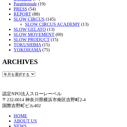
Paratriennale
(19)
PRESS
(54)
REPORT
(88)
SLOW CIRCUS
(145)
SLOW CIRCUS ACADEMY
(13)
SLOW GELATO
(13)
SLOW MOVEMENT
(69)
SLOW PRODUCT
(15)
TOKUSHIMA
(15)
YOKOHAMA
(75)
ARCHIVES
認定NPO法人スローレーベル
〒232-0014 神奈川県横浜市南区吉野町2-4
国際吉野町ビル402
HOME
ABOUT US
NEWS