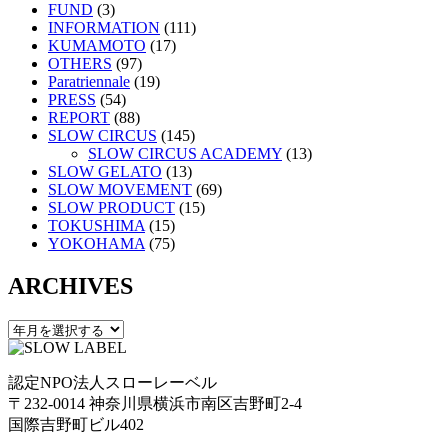
FUND
(3)
INFORMATION
(111)
KUMAMOTO
(17)
OTHERS
(97)
Paratriennale
(19)
PRESS
(54)
REPORT
(88)
SLOW CIRCUS
(145)
SLOW CIRCUS ACADEMY
(13)
SLOW GELATO
(13)
SLOW MOVEMENT
(69)
SLOW PRODUCT
(15)
TOKUSHIMA
(15)
YOKOHAMA
(75)
ARCHIVES
認定NPO法人スローレーベル
〒232-0014 神奈川県横浜市南区吉野町2-4
国際吉野町ビル402