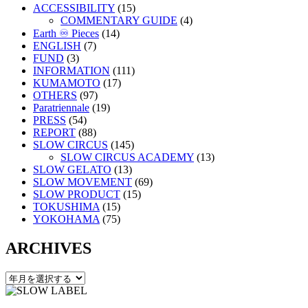
ACCESSIBILITY
(15)
COMMENTARY GUIDE
(4)
Earth ♾️ Pieces
(14)
ENGLISH
(7)
FUND
(3)
INFORMATION
(111)
KUMAMOTO
(17)
OTHERS
(97)
Paratriennale
(19)
PRESS
(54)
REPORT
(88)
SLOW CIRCUS
(145)
SLOW CIRCUS ACADEMY
(13)
SLOW GELATO
(13)
SLOW MOVEMENT
(69)
SLOW PRODUCT
(15)
TOKUSHIMA
(15)
YOKOHAMA
(75)
ARCHIVES